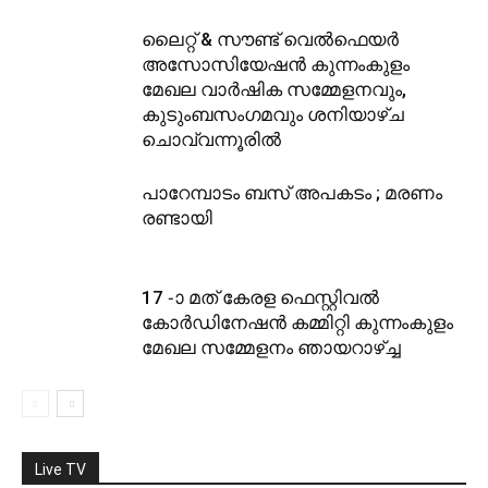
ലൈറ്റ് & സൗണ്ട് വെല്‍ഫെയര്‍
അസോസിയേഷന്‍ കുന്നംകുളം
മേഖല വാര്‍ഷിക സമ്മേളനവും,
കുടുംബസംഗമവും ശനിയാഴ്ച
ചൊവ്വന്നൂരില്‍
പാറേമ്പാടം ബസ് അപകടം ; മരണം
രണ്ടായി
17 -ാ മത് കേരള ഫെസ്റ്റിവല്‍
കോര്‍ഡിനേഷന്‍ കമ്മിറ്റി കുന്നംകുളം
മേഖല സമ്മേളനം ഞായറാഴ്ച്ച
Live TV