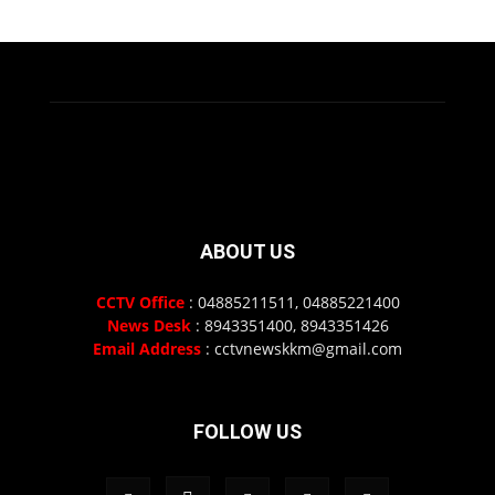
ABOUT US
CCTV Office
: 04885211511, 04885221400
News Desk
: 8943351400, 8943351426
Email Address
: cctvnewskkm@gmail.com
FOLLOW US