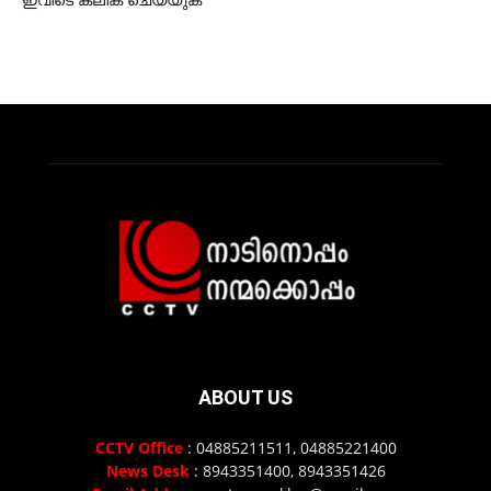
ABOUT US
CCTV Office
: 04885211511, 04885221400
News Desk
: 8943351400, 8943351426