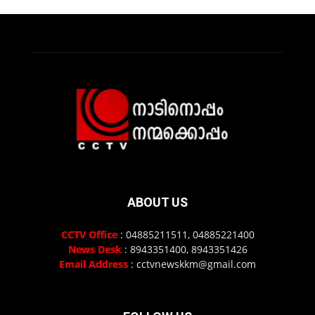
ABOUT US
CCTV Office
: 04885211511, 04885221400
News Desk
: 8943351400, 8943351426
Email Address
: cctvnewskkm@gmail.com