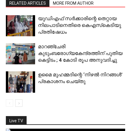
RELATED ARTICLES
MORE FROM AUTHOR
യുഡിഎഫ് സര്‍ക്കാരിന്റെ തെറ്റായ
നിലപാടിനെതിരെ കെഎസ്‌കെടിയു
പ്രതിഷേധം
മാറഞ്ചേരി
കുടുംബരോഗ്യകേന്ദ്രത്തിന് പുതിയ
കെട്ടിടം ; 4 കോടി രൂപ അനുവദിച്ചു
ഉമൈ മുഹമ്മദിന്റെ ‘നിഴല്‍ നിറങ്ങള്‍’
പ്രകാശനം ചെയ്തു
Live TV