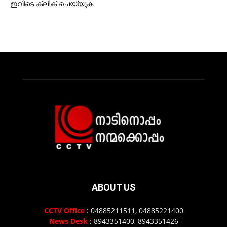
ഇവിടെ ക്ലിക് ചെയ്യുക
ABOUT US
CCTV Office
: 04885211511, 04885221400
News Desk
: 8943351400, 8943351426